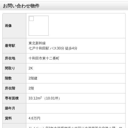
お問い合わせ物件
画像
東北新幹線
最寄駅
七戸十和田駅 バス30分 徒歩4分
所在地
十和田市東十二番町
間取り
2K
階数
2階建
所在階
2階
2
専有面積
33.12m
（10.01坪）
築年月
賃料
4.6万円