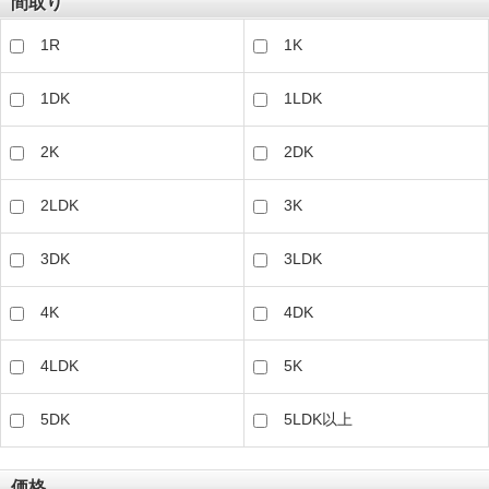
間取り
1R
1K
1DK
1LDK
2K
2DK
2LDK
3K
3DK
3LDK
4K
4DK
4LDK
5K
5DK
5LDK以上
価格